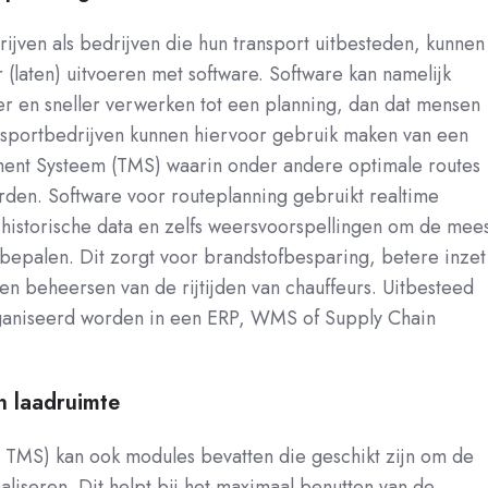
ijven als bedrijven die hun transport uitbesteden, kunnen
r (laten) uitvoeren met software. Software kan namelijk
ter en sneller verwerken tot een planning, dan dat mensen
nsportbedrijven kunnen hiervoor gebruik maken van een
ent Systeem (TMS) waarin onder andere optimale routes
den. Software voor routeplanning gebruikt realtime
historische data en zelfs weersvoorspellingen om de mees
e bepalen. Dit zorgt voor brandstofbesparing, betere inzet
n beheersen van de rijtijden van chauffeurs. Uitbesteed
ganiseerd worden in een ERP, WMS of Supply Chain
n laadruimte
n TMS) kan ook modules bevatten die geschikt zijn om de
aliseren. Dit helpt bij het maximaal benutten van de