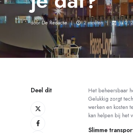
je dat?
door
De Redactie
2 minuten
Jul 2,
Deel dit
Het beheersbaar hou
Gelukkig zorgt tec
Deel
werken en kosten t
op
kan helpen bij het 
Deel
X
op
Slimme transpor