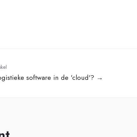
ikel
ogistieke software in de 'cloud'? →
nt