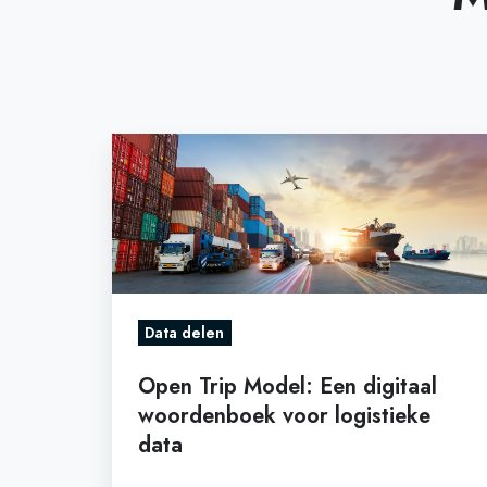
Open
Trip
Model:
Een
digitaal
woordenboek
voor
Data delen
logistieke
Open Trip Model: Een digitaal
data
woordenboek voor logistieke
data