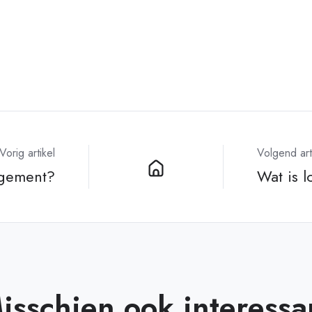
Vorig artikel
Volgend art
agement?
Wat is l
isschien ook interessa