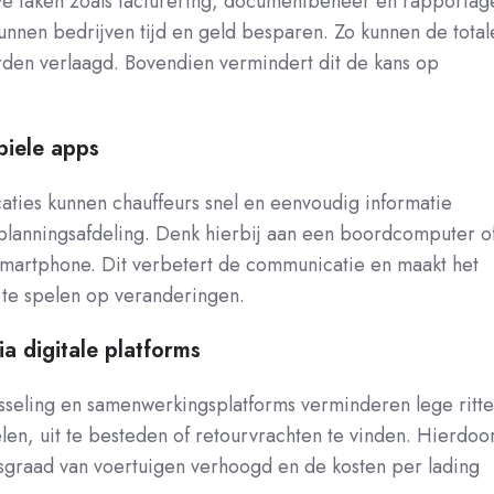
ve taken zoals facturering, documentbeheer en rapportag
unnen bedrijven tijd en geld besparen. Zo kunnen de total
rden verlaagd. Bovendien vermindert dit de kans op
iele apps
aties kunnen chauffeurs snel en eenvoudig informatie
 planningsafdeling. Denk hierbij aan een boordcomputer o
smartphone. Dit verbetert de communicatie en maakt het
 te spelen op veranderingen.
a digitale platforms
isseling en samenwerkingsplatforms verminderen lege ritt
len, uit te besteden of retourvrachten te vinden. Hierdoo
sgraad van voertuigen verhoogd en de kosten per lading