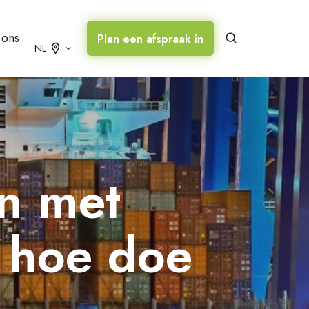
 ons
Plan een afspraak in
NL
en met
, hoe doe