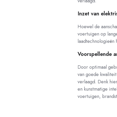
verlaagd.
Inzet van elektr
Hoewel de aanschaf
voertuigen op lange
laadtechnologieën h
Voorspellende a
Door optimaal gebr
van goede kwaliteit
verlaagd. Denk hier
en kunstmatige intel
voertuigen, brandst