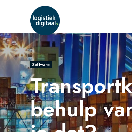
Software
Transport
behulp va