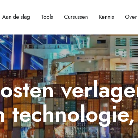
Aan de slag
Tools
Cursussen
Kennis
Over
kosten verlag
n technologie