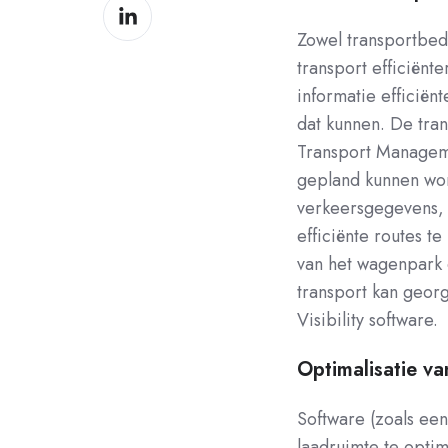
Deel
Facebook
op
Zowel transportbedr
LinkedIn
transport efficiënte
informatie efficiën
dat kunnen. De tra
Transport Managem
gepland kunnen wor
verkeersgegevens, 
efficiënte routes t
van het wagenpark e
transport kan geor
Visibility software.
Optimalisatie va
Software (zoals ee
laadruimte te optim