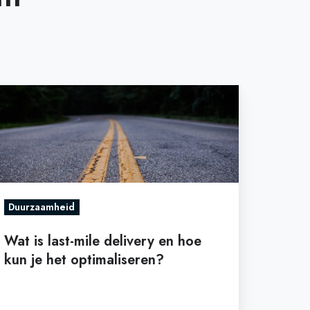
at
st-
le
livery
n
Duurzaamheid
oe
n
Wat is last-mile delivery en hoe
kun je het optimaliseren?
t
timaliseren?