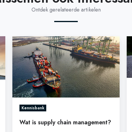
Ontdek gerelateerde artikelen
Wat
W
is
is
supply
la
chain
mi
management?
de
e
h
ku
je
Kennisbank
he
Wat is supply chain management?
op