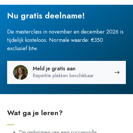
Nu
gratis
deelname!
De masterclass in november en december 2026 is
tijdelijk kosteloos. Normale waarde: €350
exclusief btw.
Meld
Meld je gratis aan
je
Beperkte plekken beschikbaar
gratis
aan
Wat ga je leren?
De geheimen van een succesvolle