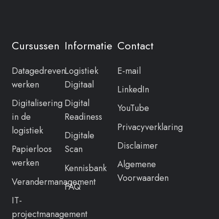
Cursussen
Informatie
Contact
Datagedreven
Logistiek
E-mail
werken
Digitaal
LinkedIn
Digitalisering
Digital
YouTube
in de
Readiness
Privacyverklaring
logistiek
Digitale
Disclaimer
Papierloos
Scan
werken
Algemene
Kennisbank
Voorwaarden
Verandermanagement
FAQ
IT-
projectmanagement