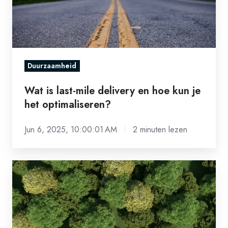
last-
mile
delivery
en
hoe
Duurzaamheid
kun
je
Wat is last-mile delivery en hoe kun je
het optimaliseren?
het
optimaliseren?
Jun 6, 2025, 10:00:01 AM
2 minuten lezen
Brandstof
besparen
door
digitalisering,
hoe