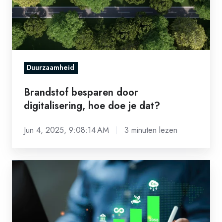
doe
je
dat?
Duurzaamheid
Brandstof besparen door
digitalisering, hoe doe je dat?
Jun 4, 2025, 9:08:14 AM
3 minuten lezen
Hoe
helpt
digitalisering
bij