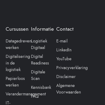
Cursussen
Informatie
Contact
Datagedreven
Logistiek
E-mail
werken
Digitaal
LinkedIn
Digitalisering
Digital
YouTube
in de
Readiness
Privacyverklaring
logistiek
Digitale
Disclaimer
Papierloos
Scan
werken
Algemene
Kennisbank
Voorwaarden
Verandermanagement
FAQ
IT-