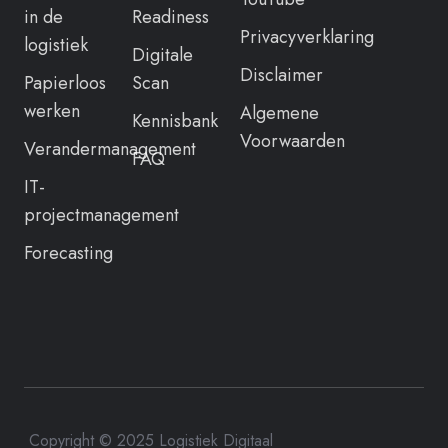
in de
Readiness
Privacyverklaring
logistiek
Digitale
Disclaimer
Papierloos
Scan
werken
Algemene
Kennisbank
Voorwaarden
Verandermanagement
FAQ
IT-
projectmanagement
Forecasting
Copyright © 2025 Logistiek Digitaal