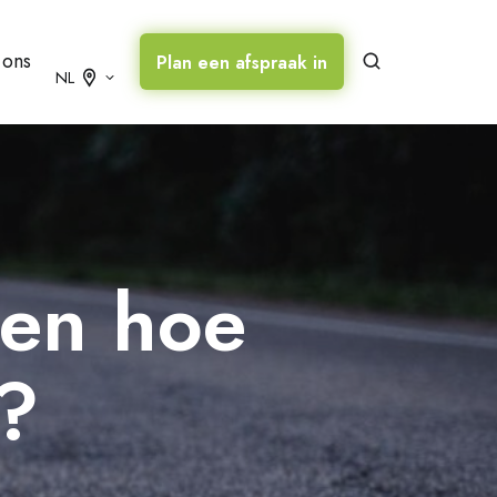
 ons
Plan een afspraak in
NL
 en hoe
n?