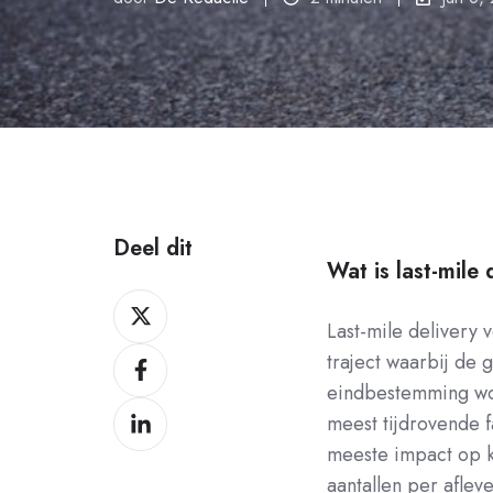
Deel dit
Wat is last-mile 
Deel
Last-mile delivery v
op
Deel
traject waarbij de 
X
op
eindbestemming wor
Deel
Facebook
meest tijdrovende f
op
meeste impact op k
LinkedIn
aantallen per aflev