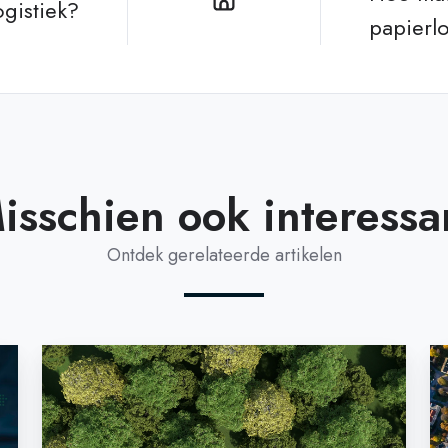
gistiek?
papierl
isschien ook interessa
Ontdek gerelateerde artikelen
Brandstof
W
besparen
zi
door
RF
digitalisering,
ta