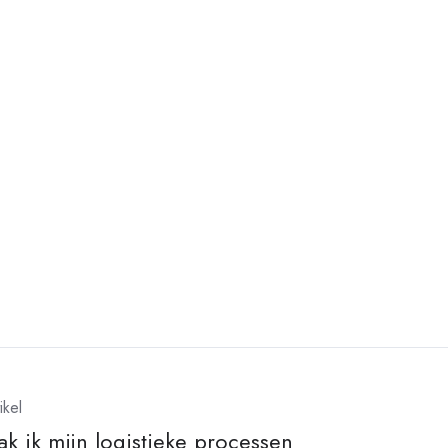
ikel
k ik mijn logistieke processen