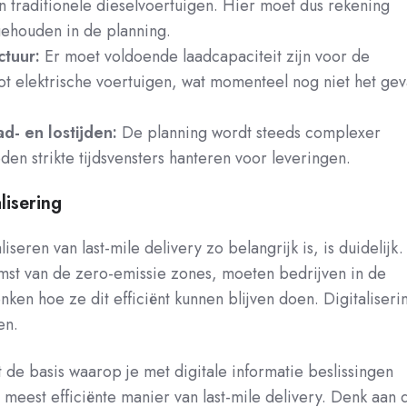
n traditionele dieselvoertuigen. Hier moet dus rekening
houden in de planning.
ctuur:
Er moet voldoende laadcapaciteit zijn voor de
t elektrische voertuigen, wat momenteel nog niet het gev
ad- en lostijden:
De planning wordt steeds complexer
den strikte tijdsvensters hanteren voor leveringen.
lisering
eren van last-mile delivery zo belangrijk is, is duidelijk.
st van de zero-emissie zones, moeten bedrijven in de
nken hoe ze dit efficiënt kunnen blijven doen. Digitaliseri
en.
t de basis waarop je met digitale informatie beslissingen
meest efficiënte manier van last-mile delivery. Denk aan 