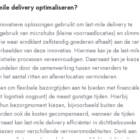
mile delivery optimaliseren?
novatieve oplossingen gebruikt om last-mile delivery te
 gebruik van microhubs (kleine voorraadlocaties) en slimm
tie waar eindklant zelfstandig goederen afhaalt) aan de ra
orbeelden van deze innovaties. Hiermee kan je de last-mil
gistieke processen vereenvoudigen. Daarnaast kan je kiez
undelen door de samenwerking tussen vervoerders te
 het aantal ritten en afleverlocaties verminderen.
en om flexibele bezorgtijden aan te bieden met financiël
t logistiek oogpunt) de meest gunstige tijden. Hierbij
f hun bezorgmoment kiezen, bijvoorbeeld buiten de
orden ook de kosten gecompenseerd, wanneer de tijden
rnaast kan last-mile delivery efficiënter in dichtbebouwde
iezen voor verschillende vervoersmodaliteiten. Denk aan