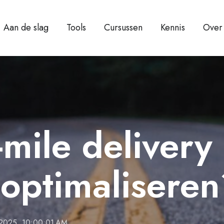
Aan de slag
Tools
Cursussen
Kennis
Over
t-mile delivery
 optimalisere
 2025, 10:00:01 AM