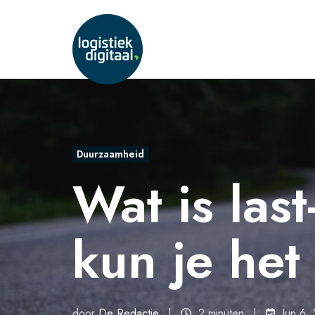
Duurzaamheid
Wat is las
kun je het
door
De Redactie
2 minuten
Jun 6,