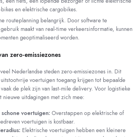
s, een fiets, een lopende bezorger of lichte elektrische
-bikes en elektrische cargobikes.
che routeplanning belangrijk. Door software te
gebruik maakt van real-time verkeersinformatie, kunnen
omenten geoptimaliseerd worden.
van zero-emissiezones
veel Nederlandse steden zero-emissiezones in. Dit
 uitstootvrije voertuigen toegang krijgen tot bepaalde
vaak de plek zijn van last-mile delivery. Voor logistieke
it nieuwe uitdagingen met zich mee:
n schone voertuigen:
Overstappen op elektrische of
edreven voertuigen is kostbaar.
eradius:
Elektrische voertuigen hebben een kleinere