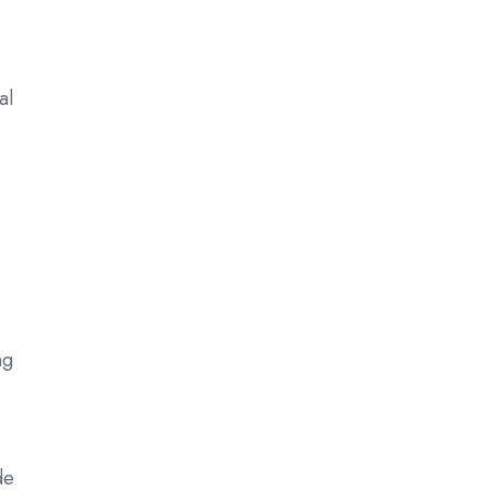
al
ng
de