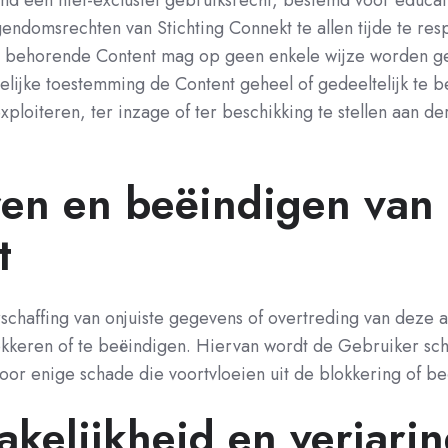
tend een niet-exclusief gebruiksrecht, bestemd voor educa
gendomsrechten van Stichting Connekt te allen tijde te res
ij behorende Content mag op geen enkele wijze worden g
ftelijke toestemming de Content geheel of gedeeltelijk te
ploiteren, ter inzage of ter beschikking te stellen aan de
eren en beëindigen van
t
rschaffing van onjuiste gegevens of overtreding van dez
lokkeren of te beëindigen. Hiervan wordt de Gebruiker schr
 voor enige schade die voortvloeien uit de blokkering of be
akelijkheid en verjari