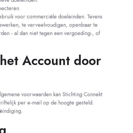
tieve doeleinden.
pecteren.
ebruik voor commerciële doeleinden. Tevens
 bewerken, te verveelvoudigen, openbaar te
rden - al dan niet tegen een vergoeding-, of
 het Account door
e algemene voorwaarden kan Stichting Connekt
iftelijk per e-mail op de hoogte gesteld.
ëindiging.
ng