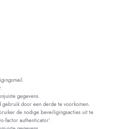
.
igingsmail.
r.
onjuiste gegevens.
rd gebruik door een derde te voorkomen.
uiker de nodige beveiligingsacties uit te
factor authenticator’.
onjuiste gegevens.