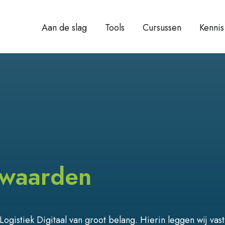
Aan de slag
Tools
Cursussen
Kennis
waarden
gistiek Digitaal van groot belang. Hierin leggen wij vast