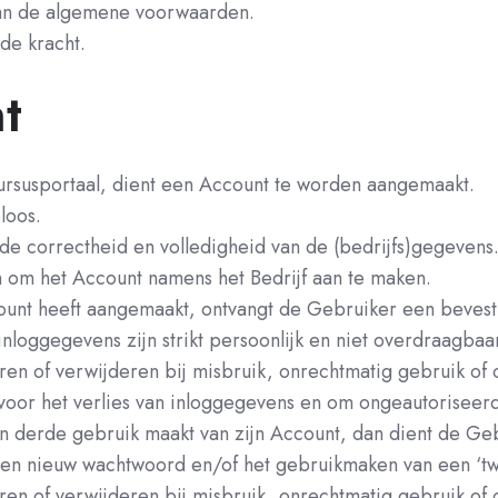
van de algemene voorwaarden.
de kracht.
t
Cursusportaal, dient een Account te worden aangemaakt.
loos.
de correctheid en volledigheid van de (bedrijfs)gegevens
n om het Account namens het Bedrijf aan te maken.
unt heeft aangemaakt, ontvangt de Gebruiker een bevest
loggegevens zijn strikt persoonlijk en niet overdraagbaa
en of verwijderen bij misbruik, onrechtmatig gebruik of 
k voor het verlies van inloggegevens en om ongeautorisee
n derde gebruik maakt van zijn Account, dan dient de Gebr
n nieuw wachtwoord en/of het gebruikmaken van een ‘two-
en of verwijderen bij misbruik, onrechtmatig gebruik of 