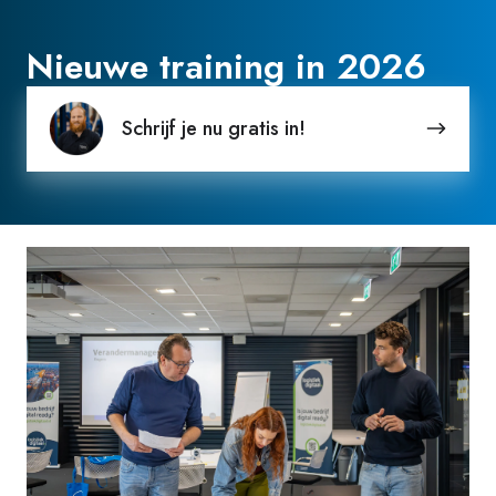
Nieuwe training in 2026
Schrijf
Schrijf je nu gratis in!
je
nu
gratis
in!