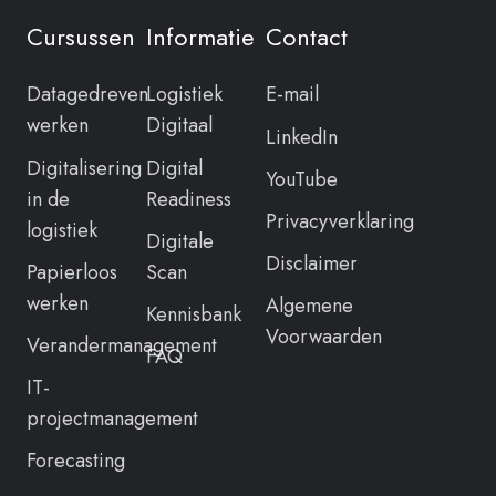
Cursussen
Informatie
Contact
Datagedreven
Logistiek
E-mail
werken
Digitaal
LinkedIn
Digitalisering
Digital
YouTube
in de
Readiness
Privacyverklaring
logistiek
Digitale
Disclaimer
Papierloos
Scan
werken
Algemene
Kennisbank
Voorwaarden
Verandermanagement
FAQ
IT-
projectmanagement
Forecasting