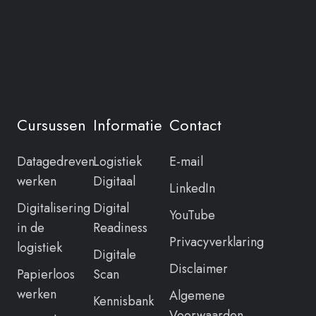
Cursussen
Informatie
Contact
Datagedreven
Logistiek
E-mail
werken
Digitaal
LinkedIn
Digitalisering
Digital
YouTube
in de
Readiness
Privacyverklaring
logistiek
Digitale
Disclaimer
Papierloos
Scan
werken
Algemene
Kennisbank
Voorwaarden