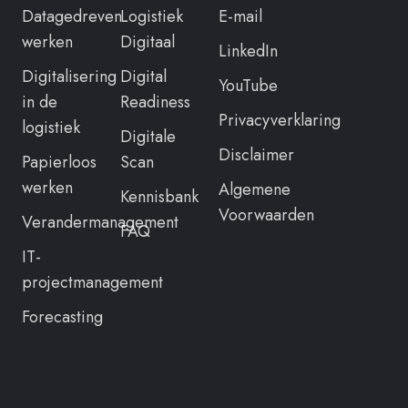
Datagedreven
Logistiek
E-mail
werken
Digitaal
LinkedIn
Digitalisering
Digital
YouTube
in de
Readiness
Privacyverklaring
logistiek
Digitale
Disclaimer
Papierloos
Scan
werken
Algemene
Kennisbank
Voorwaarden
Verandermanagement
FAQ
IT-
projectmanagement
Forecasting