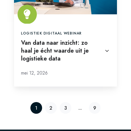
haal
je
écht
waarde
uit
LOGISTIEK DIGITAAL WEBINAR
je
Van data naar inzicht: zo
haal je écht waarde uit je
logistieke
logistieke data
data
mei 12, 2026
1
2
3
...
9