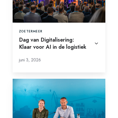
AI
in
de
logistiek
ZOETERMEER
Dag van Digitalisering:
Klaar voor AI in de logistiek
juni 3, 2026
Van
data
naar
inzicht:
zo