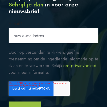
Schrijf je dan
in
voor onze
nieuwsbrief
E-mail
*
Door op verzenden te klikken, geef je
toestemming om de ingediende informatie op te
slaan en te verwerken. Bekijk
ons privacybeleid
voor meer informatie.