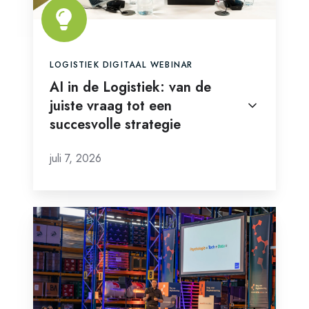
juiste
vraag
tot
een
LOGISTIEK DIGITAAL WEBINAR
succesvolle
AI in de Logistiek: van de
juiste vraag tot een
strategie
succesvolle strategie
juli 7, 2026
Dag
van
Digitalisering:
Klaar
voor