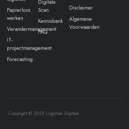
Digitale
Disclaimer
Papierloos
Scan
werken
Algemene
Kennisbank
Voorwaarden
Verandermanagement
FAQ
IT-
projectmanagement
Forecasting
Copyright © 2025 Logistiek Digitaal