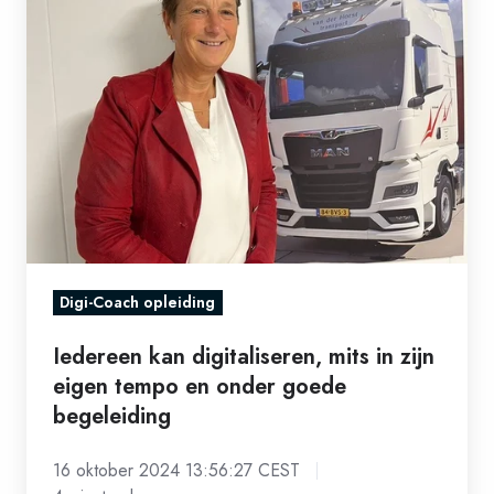
digitaliseren,
mits
in
zijn
eigen
tempo
en
onder
goede
begeleiding
Digi-Coach opleiding
Iedereen kan digitaliseren, mits in zijn
eigen tempo en onder goede
begeleiding
16 oktober 2024 13:56:27 CEST