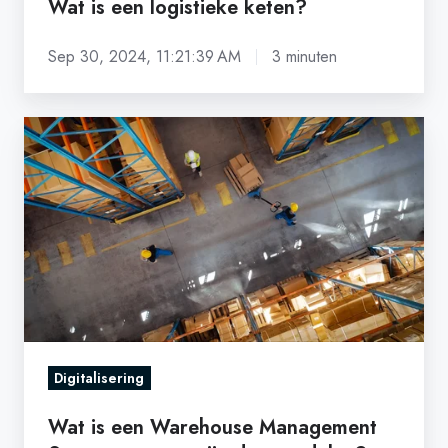
Wat is een logistieke keten?
Sep 30, 2024, 11:21:39 AM
3 minuten
Wat
is
een
Warehouse
Management
Systeem
en
wat
zijn
Digitalisering
de
voordelen?
Wat is een Warehouse Management