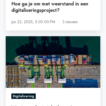
Hoe ga je om met weerstand in een
digitaliseringsproject?
Jun 23, 2025, 5:00:00 PM
3 minuten
Wat
is
een
logistieke
keten?
Digitalisering