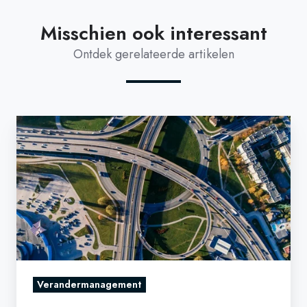
Misschien ook interessant
Ontdek gerelateerde artikelen
Hoe
ga
je
om
met
weerstand
in
een
digitaliseringsproject?
Verandermanagement