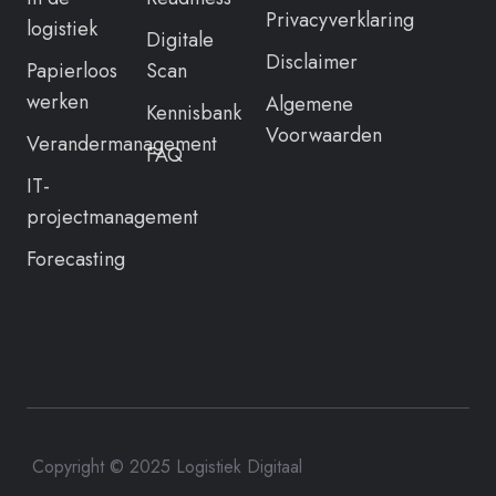
Privacyverklaring
logistiek
Digitale
Disclaimer
Papierloos
Scan
werken
Algemene
Kennisbank
Voorwaarden
Verandermanagement
FAQ
IT-
projectmanagement
Forecasting
Copyright © 2025 Logistiek Digitaal