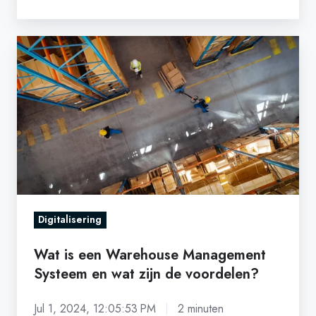
Wat
is
een
Warehouse
Management
Systeem
en
wat
zijn
Digitalisering
de
voordelen?
Wat is een Warehouse Management
Systeem en wat zijn de voordelen?
Jul 1, 2024, 12:05:53 PM
2 minuten