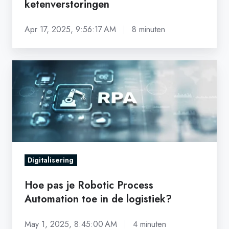
ketenverstoringen
Apr 17, 2025, 9:56:17 AM
8 minuten
Hoe
pas
je
Robotic
Process
Automation
toe
Digitalisering
in
de
Hoe pas je Robotic Process
logistiek?
Automation toe in de logistiek?
May 1, 2025, 8:45:00 AM
4 minuten