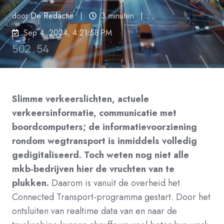
door
De Redactie
3 minuten
Sep 4, 2024, 4:21:58 PM
Slimme verkeerslichten, actuele
verkeersinformatie, communicatie met
boordcomputers; de informatievoorziening
rondom wegtransport is inmiddels volledig
gedigitaliseerd. Toch weten nog niet alle
mkb-bedrijven hier de vruchten van te
plukken.
Daarom is vanuit de overheid het
Connected Transport-programma gestart. Door het
ontsluiten van realtime data van en naar de