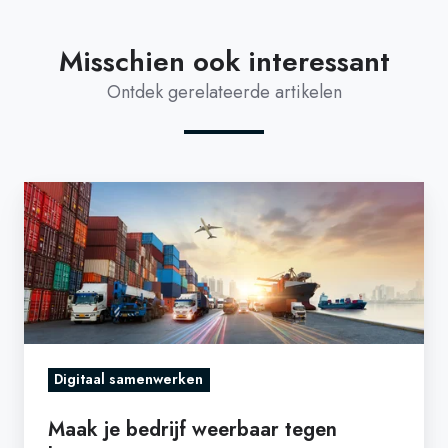
Misschien ook interessant
Ontdek gerelateerde artikelen
Maak
je
bedrijf
weerbaar
tegen
ketenverstoringen
Digitaal samenwerken
Maak je bedrijf weerbaar tegen