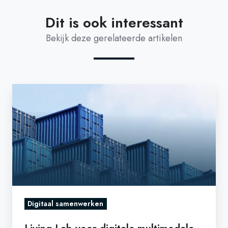
Dit is ook interessant
Bekijk deze gerelateerde artikelen
Living
Lab
voor
digitale
multimodale
containerlogistiek
van
start
met
Digitaal samenwerken
voucherregeling