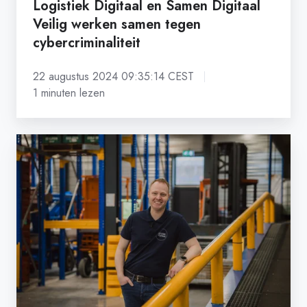
Logistiek Digitaal en Samen Digitaal
Veilig werken samen tegen
cybercriminaliteit
22 augustus 2024 09:35:14 CEST
1 minuten lezen
Logistiek
Digitaal
op
bezoek
bij
STL
voor
de
podcast