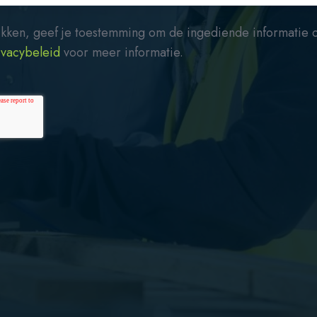
kken, geef je toestemming om de ingediende informatie o
ivacybeleid
voor meer informatie.