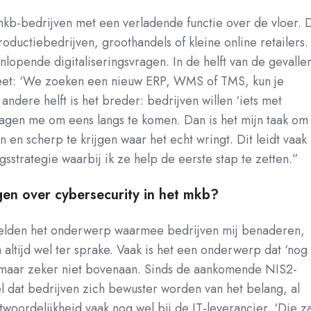
mkb-bedrijven met een verladende functie over de vloer. 
roductiebedrijven, groothandels of kleine online retailers.
opende digitaliseringsvragen. In de helft van de gevalle
reet: ‘We zoeken een nieuw ERP, WMS of TMS, kun je
ndere helft is het breder: bedrijven willen ‘iets met
vragen me om eens langs te komen. Dan is het mijn taak om
 en scherp te krijgen waar het echt wringt. Dit leidt vaak
ngsstrategie waarbij ik ze help de eerste stap te zetten.”
agen over cybersecurity in het mkb?
zelden het onderwerp waarmee bedrijven mij benaderen,
 altijd wel ter sprake. Vaak is het een onderwerp dat ‘nog
t’, maar zeker niet bovenaan. Sinds de aankomende NIS2-
l dat bedrijven zich bewuster worden van het belang, al
woordelijkheid vaak nog wel bij de IT-leverancier. ‘Die za