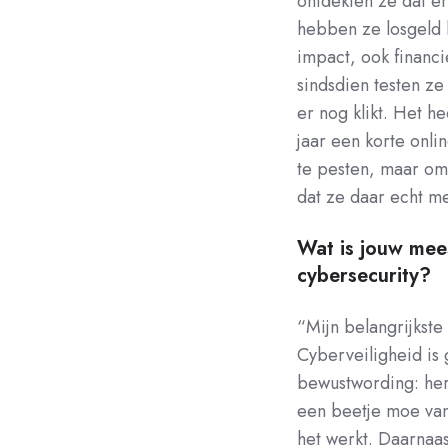
ontdekten ze dat er
hebben ze losgeld 
impact, ook financi
sindsdien testen z
er nog klikt. Het h
jaar een korte onli
te pesten, maar om
dat ze daar echt me
Wat is jouw mee
cybersecurity?
“Mijn belangrijkste
Cyberveiligheid is 
bewustwording: her
een beetje moe van.
het werkt. Daarnaas