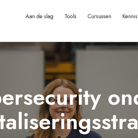
Aan de slag
Tools
Cursussen
Kennis
ersecurity on
taliseringsstr