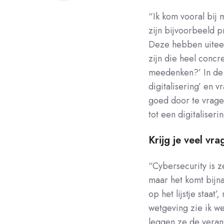
Facebook
op
“Ik kom vooral bij 
LinkedIn
zijn bijvoorbeeld p
Deze hebben uiteenl
zijn die heel conc
meedenken?’ In de a
digitalisering’ en 
goed door te vragen
tot een digitaliseri
Krijg je veel vr
“Cybersecurity is 
maar het komt bijna
op het lijstje staa
wetgeving zie ik we
leggen ze de verant