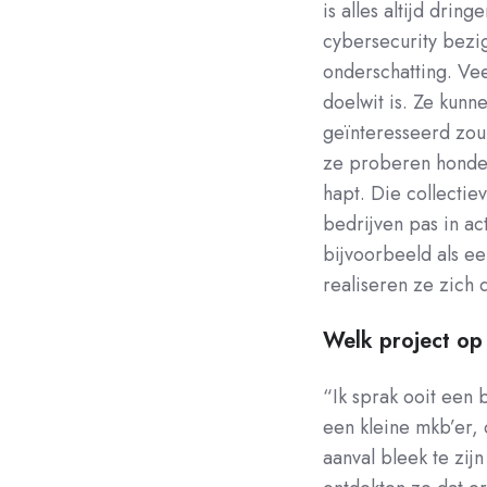
is alles altijd dri
cybersecurity bezig
onderschatting. Ve
doelwit is. Ze kunn
geïnteresseerd zou 
ze proberen honder
hapt. Die collecti
bedrijven pas in ac
bijvoorbeeld als ee
realiseren ze zich d
Welk project op 
“Ik sprak ooit een
een kleine mkb’er, d
aanval bleek te zi