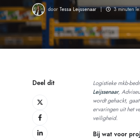
door
Tessa Leijssenaar
3 minuten l
Deel dit
Logistieke mkb-bedr
Leijssenaar
, Adviseu
Deel
wordt gehackt, gaat 
dit
ervaringen uit het v
Deel
op
veiligheid.
dit
X
Deel
op
Bij wat voor proj
dit