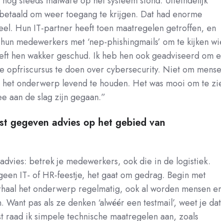
 nog steeds malware op het systeem stond. Uiteindelijk
betaald om weer toegang te krijgen. Dat had enorme
eel. Hun IT-partner heeft toen maatregelen getroffen, en
e hun medewerkers met ‘nep-phishingmails’ om te kijken wi
eeft hen wakker geschud. Ik heb hen ook geadviseerd om e
ne opfriscursus te doen over cybersecurity. Niet om mens
 het onderwerp levend te houden. Het was mooi om te zi
e aan de slag zijn gegaan.”
st gegeven advies op het gebied van
 advies: betrek je medewerkers, ook die in de logistiek.
geen IT- of HR-feestje, het gaat om gedrag. Begin met
haal het onderwerp regelmatig, ook al worden mensen e
 Want pas als ze denken ‘alwéér een testmail’, weet je dat
t raad ik simpele technische maatregelen aan, zoals