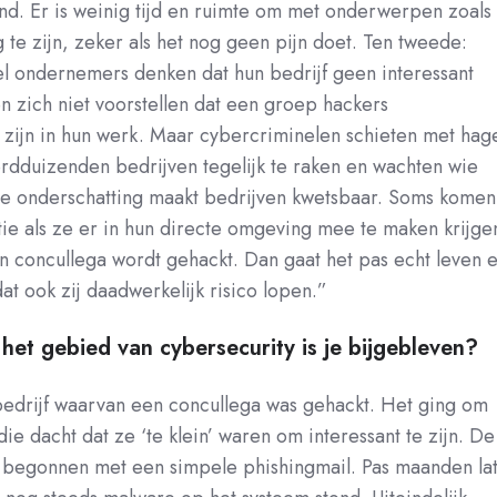
ngend. Er is weinig tijd en ruimte om met onderwerpen zoals
 te zijn, zeker als het nog geen pijn doet. Ten tweede:
el ondernemers denken dat hun bedrijf geen interessant
en zich niet voorstellen dat een groep hackers
zijn in hun werk. Maar cybercriminelen schieten met hage
dduizenden bedrijven tegelijk te raken en wachten wie
eve onderschatting maakt bedrijven kwetsbaar. Soms komen
tie als ze er in hun directe omgeving mee te maken krijge
n concullega wordt gehackt. Dan gaat het pas echt leven 
at ook zij daadwerkelijk risico lopen.”
het gebied van cybersecurity is je bijgebleven?
 bedrijf waarvan een concullega was gehackt. Het ging om
ie dacht dat ze ‘te klein’ waren om interessant te zijn. De
jn begonnen met een simpele phishingmail. Pas maanden la