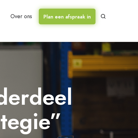
Over ons
Plan een afspraak in
derdeel
ategie”