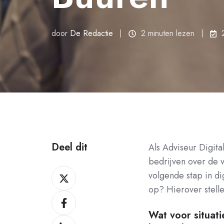
door
De Redactie
2 minuten lezen
Deel dit
Als Adviseur Digita
bedrijven over de v
Deel
volgende stap in dig
dit
op? Hierover stelle
Deel
op
dit
Wat voor situati
X
Deel