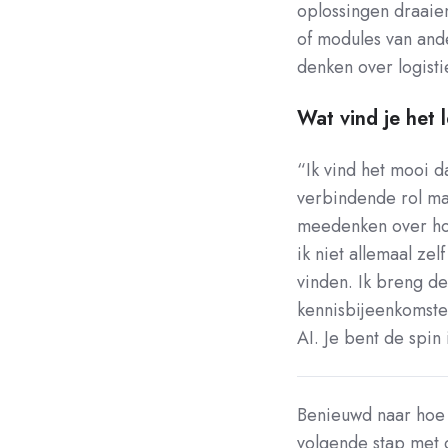
oplossingen draaie
of modules van ande
denken over logisti
Wat vind je het 
“Ik vind het mooi da
verbindende rol ma
meedenken over hoe
ik niet allemaal zel
vinden. Ik breng de
kennisbijeenkomste
AI. Je bent de spin
Benieuwd naar hoe L
volgende stap met d