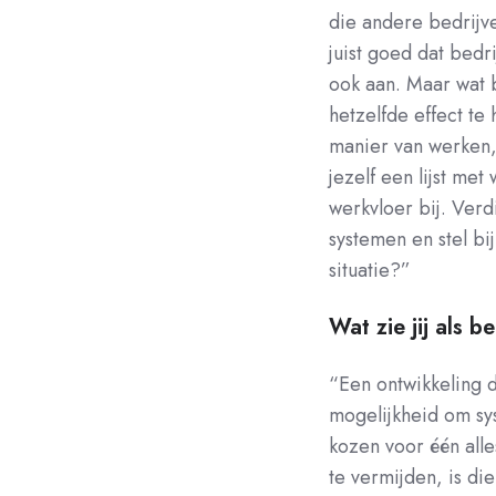
die andere bedrijv
juist goed dat bedr
ook aan. Maar wat b
hetzelfde effect t
manier van werken,
jezelf een lijst met
werkvloer bij. Verd
systemen en stel bi
situatie?”
Wat zie jij als b
“Een ontwikkeling d
mogelijkheid om sy
kozen voor één al
te vermijden, is d