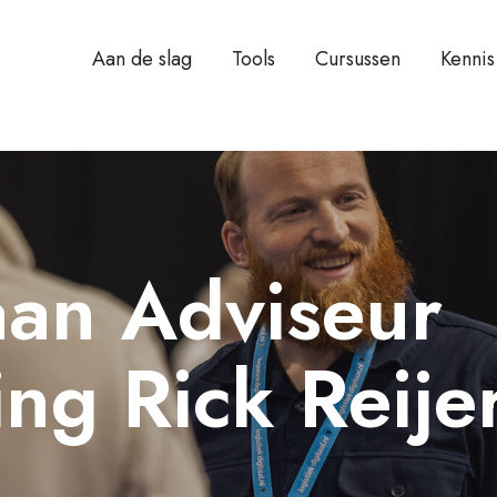
Aan de slag
Tools
Cursussen
Kennis
aan Adviseur
ring Rick Reij