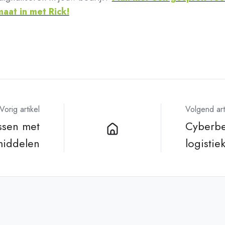
maat in met Rick!
Vorig artikel
Volgend art
ssen met
Cyberbe
middelen
logisti