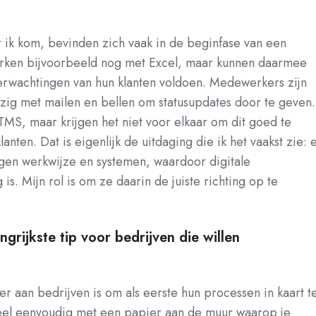
 ik kom, bevinden zich vaak in de beginfase van een
rken bijvoorbeeld nog met Excel, maar kunnen daarmee
erwachtingen van hun klanten voldoen. Medewerkers zijn
zig met mailen en bellen om statusupdates door te geven.
MS, maar krijgen het niet voor elkaar om dit goed te
nten. Dat is eigenlijk de uitdaging die ik het vaakst zie: e
eigen werkwijze en systemen, waardoor digitale
is. Mijn rol is om ze daarin de juiste richting op te
ngrijkste tip voor bedrijven die willen
er aan bedrijven is om als eerste hun processen in kaart t
eel eenvoudig met een papier aan de muur waarop je