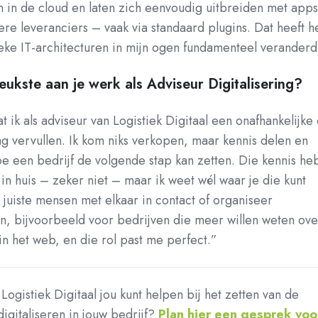
n in de cloud en laten zich eenvoudig uitbreiden met apps
re leveranciers – vaak via standaard plugins. Dat heeft h
eke IT-architecturen in mijn ogen fundamenteel veranderd
leukste aan je werk als Adviseur Digitalisering?
t ik als adviseur van Logistiek Digitaal een onafhankelijke
g vervullen. Ik kom niks verkopen, maar kennis delen en
 een bedrijf de volgende stap kan zetten. Die kennis he
f in huis – zeker niet – maar ik weet wél waar je die kunt
 juiste mensen met elkaar in contact of organiseer
n, bijvoorbeeld voor bedrijven die meer willen weten ove
 in het web, en die rol past me perfect.”
ogistiek Digitaal jou kunt helpen bij het zetten van de
igitaliseren in jouw bedrijf?
Plan hier een gesprek voo