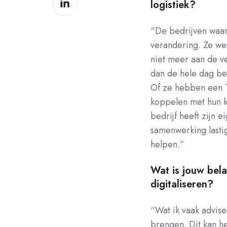
op
logistiek?
dit
Facebook
op
“De bedrijven waar
LinkedIn
verandering. Ze we
niet meer aan de v
dan de hele dag be
Of ze hebben een T
koppelen met hun kla
bedrijf heeft zijn 
samenwerking lastig 
helpen.”
Wat is jouw bela
digitaliseren?
“Wat ik vaak advise
brengen. Dit kan h