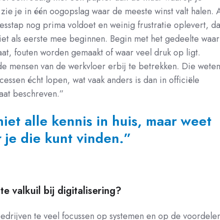
k zie je in één oogopslag waar de meeste winst valt halen. A
sstap nog prima voldoet en weinig frustratie oplevert, d
niet als eerste mee beginnen. Begin met het gedeelte waar
gaat, fouten worden gemaakt of waar veel druk op ligt.
de mensen van de werkvloer erbij te betrekken. Die wete
essen écht lopen, wat vaak anders is dan in officiële
aat beschreven.”
niet alle kennis in huis, maar weet
 je die kunt vinden.”
e valkuil bij digitalisering?
 bedrijven te veel focussen op systemen en op de voordele