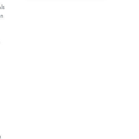
ls
an
n
n