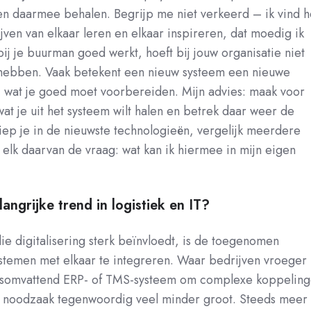
en daarmee behalen. Begrijp me niet verkeerd – ik vind h
ijven van elkaar leren en elkaar inspireren, dat moedig ik
ij je buurman goed werkt, hoeft bij jouw organisatie niet
e hebben. Vaak betekent een nieuw systeem een nieuwe
 wat je goed moet voorbereiden. Mijn advies: maak voor
 wat je uit het systeem wilt halen en betrek daar weer de
iep je in de nieuwste technologieën, vergelijk meerdere
j elk daarvan de vraag: wat kan ik hiermee in mijn eigen
elangrijke trend in logistiek en IT?
ie digitalisering sterk beïnvloedt, is de toegenomen
stemen met elkaar te integreren. Waar bedrijven vroeger
lesomvattend ERP- of TMS-systeem om complexe koppelin
ie noodzaak tegenwoordig veel minder groot. Steeds meer