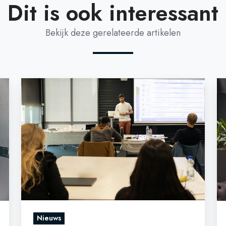
Dit is ook interessant
Bekijk deze gerelateerde artikelen
Digi-
Ma
Coach
V
opleiding
Di
nu
in
getransformeerd
d
tot
Lo
Masterclass!
on
er
e
ce
Nieuws