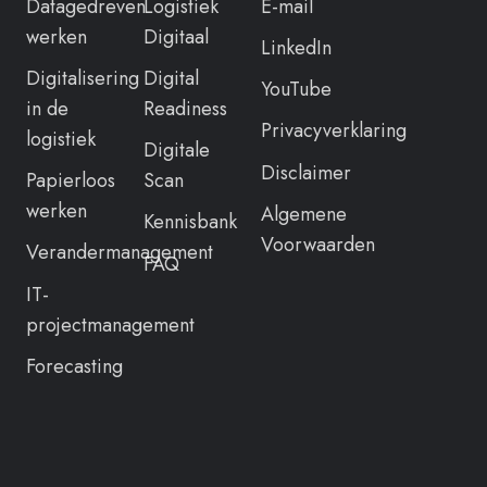
Datagedreven
Logistiek
E-mail
werken
Digitaal
LinkedIn
Digitalisering
Digital
YouTube
in de
Readiness
Privacyverklaring
logistiek
Digitale
Disclaimer
Papierloos
Scan
werken
Algemene
Kennisbank
Voorwaarden
Verandermanagement
FAQ
IT-
projectmanagement
Forecasting