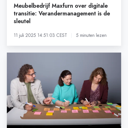
Meubelbedrijf Maxfurn over digitale
transitie: Verandermanagement is de
sleutel
11 juli 2025 14:51:03 CEST
5 minuten lezen
Digitalisering
in
het
mkb:
mensen
maken
het
verschil.
Of