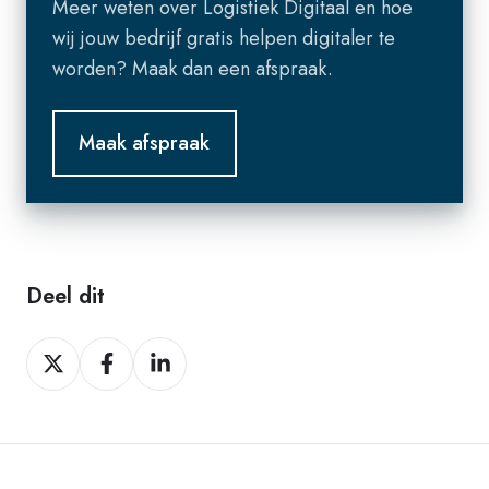
Meer weten over Logistiek Digitaal en hoe
wij jouw bedrijf gratis helpen digitaler te
worden? Maak dan een afspraak.
Maak afspraak
Deel dit
Deel
Deel
Deel
dit
dit
dit
op
op
op
X
Facebook
LinkedIn