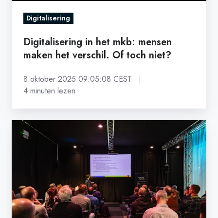
toch
niet?
Digitalisering
Digitalisering in het mkb: mensen
maken het verschil. Of toch niet?
8 oktober 2025 09:05:08 CEST
4 minuten lezen
Logistiek
Digitaal
is
aanwezig
op
Multimodaal
Transport