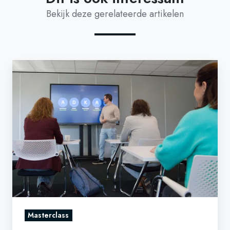
Bekijk deze gerelateerde artikelen
Meubelbedrijf
Maxfurn
over
digitale
transitie:
Verandermanagement
is
de
sleutel
Masterclass