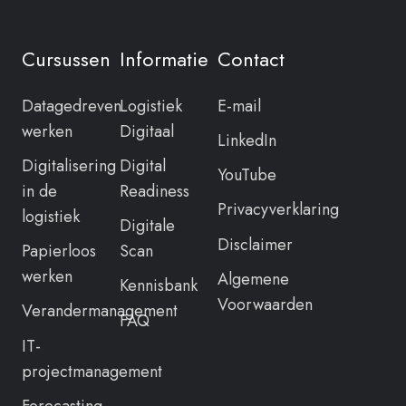
Cursussen
Informatie
Contact
Datagedreven
Logistiek
E-mail
werken
Digitaal
LinkedIn
Digitalisering
Digital
YouTube
in de
Readiness
Privacyverklaring
logistiek
Digitale
Disclaimer
Papierloos
Scan
werken
Algemene
Kennisbank
Voorwaarden
Verandermanagement
FAQ
IT-
projectmanagement
Forecasting