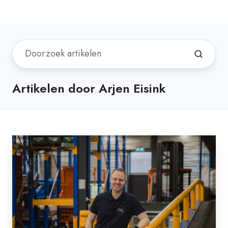
Artikelen door Arjen Eisink
Logistiek
Digitaal
op
bezoek
bij
STL
voor