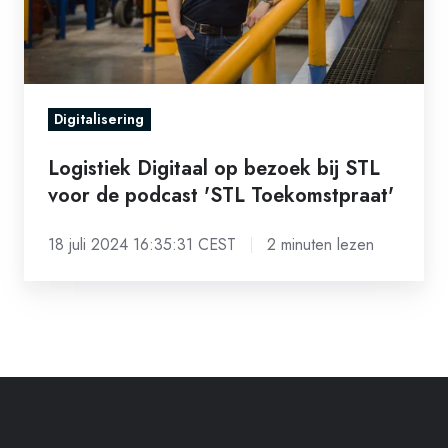
de
podcast
'STL
Toekomstpraat'
Digitalisering
Logistiek Digitaal op bezoek bij STL
voor de podcast 'STL Toekomstpraat'
18 juli 2024 16:35:31 CEST
2 minuten lezen