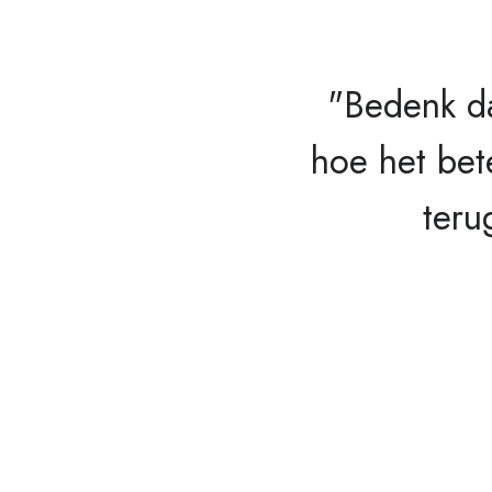
"Bedenk dat
hoe het bete
teru