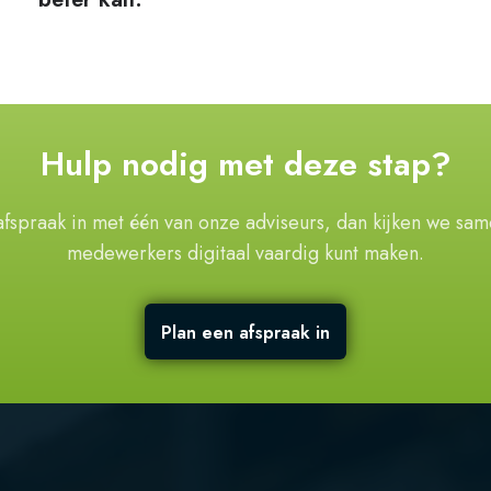
ntenanalyse:
erkers
Hulp nodig met deze stap?
afspraak in met één van onze adviseurs, dan kijken we same
medewerkers digitaal vaardig kunt maken.
Plan een afspraak in