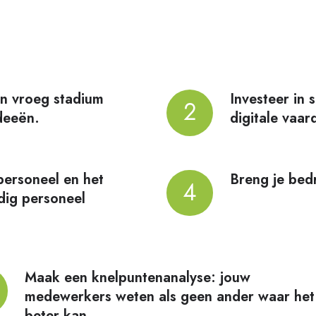
n vroeg stadium
Investeer in 
Investeer
2
deeën.
digitale vaar
in
scholing
en
ersoneel en het
Breng je bedr
het
Breng
4
dig personeel
bijbrengen
je
van
bedrijfsprocessen
digitale
in
vaardigheden.
kaart.
Maak een knelpuntenanalyse: jouw
medewerkers weten als geen ander waar het
beter kan.