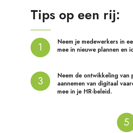
Tips op een rij:
Neem je medewerkers in ee
Neem
1
mee in nieuwe plannen en i
je
medewerkers
in
Neem de ontwikkeling van p
een
Neem
3
aannemen van digitaal vaar
vroeg
de
mee in je HR-beleid.
stadium
ontwikkeling
mee
van
in
personeel
nieuwe
Maak
en
5
plannen
een
het