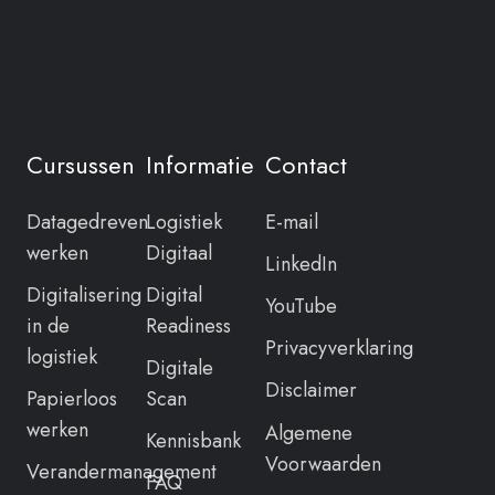
Cursussen
Informatie
Contact
Datagedreven
Logistiek
E-mail
werken
Digitaal
LinkedIn
Digitalisering
Digital
YouTube
in de
Readiness
Privacyverklaring
logistiek
Digitale
Disclaimer
Papierloos
Scan
werken
Algemene
Kennisbank
Voorwaarden
Verandermanagement
FAQ