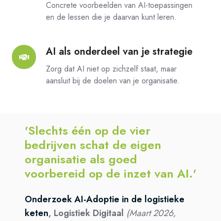
de
Concrete voorbeelden van AI-toepassingen
logistiek
en de lessen die je daarvan kunt leren.
AI als onderdeel van je strategie
AI
als
Zorg dat AI niet op zichzelf staat, maar
onderdeel
aansluit bij de doelen van je organisatie.
van
je
strategie
'Slechts één op de vier
bedrijven schat de eigen
organisatie als goed
voorbereid op de inzet van AI.'
Onderzoek AI-Adoptie in de logistieke
keten
, Logistiek Digitaal
(Maart 2026,