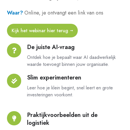
Waar?
Online, je ontvangt een link van ons
Kijk het webinar hier terug
De juiste AI-vraag
De
juiste
Ontdek hoe je bepaalt waar AI daadwerkelijk
AI-
waarde toevoegt binnen jouw organisatie.
vraag
Slim experimenteren
Slim
experimenteren
Leer hoe je klein begint, snel leert en grote
investeringen voorkomt.
Praktijkvoorbeelden uit de
Praktijkvoorbeelden
logistiek
uit